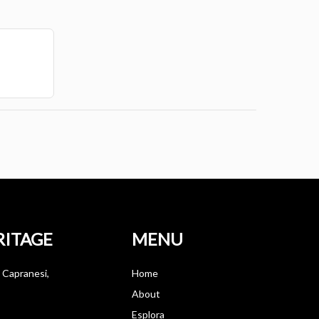
RITAGE
MENU
 Capranesi,
Home
About
Esplora