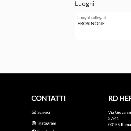
Luoghi
Luoghi collegati
FROSINONE
CONTATTI
RD HE
Scrivici
Via Giovanni
37/41
Instagram
00155 Roma